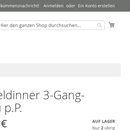
lkommensnachricht!
Anmelden
Ein Konto erstellen
Mein W
uche
Suche
ldinner 3-Gang-
p.P.
 €
AUF LAGER
Nur
2
übrig