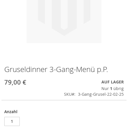
Gruseldinner 3-Gang-Menü p.P.
Zum
Anfang
der
79,00 €
AUF LAGER
Bildergalerie
Nur
1
übrig
springen
SKU
3-Gang-Grusel-22-02-25
Anzahl