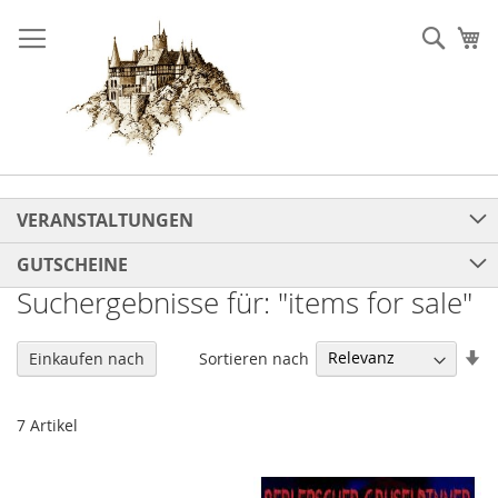
Direkt
zum
Such
Me
Inhalt
VERANSTALTUNGEN
GUTSCHEINE
Suchergebnisse für: "items for sale"
In
Sortieren nach
Einkaufen nach
au
Re
7
Artikel