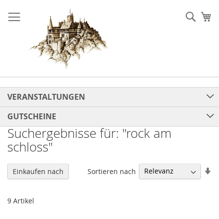
Direkt
zum
Such
Me
Inhalt
VERANSTALTUNGEN
GUTSCHEINE
Suchergebnisse für: "rock am
schloss"
In
Sortieren nach
Einkaufen nach
au
Re
9
Artikel