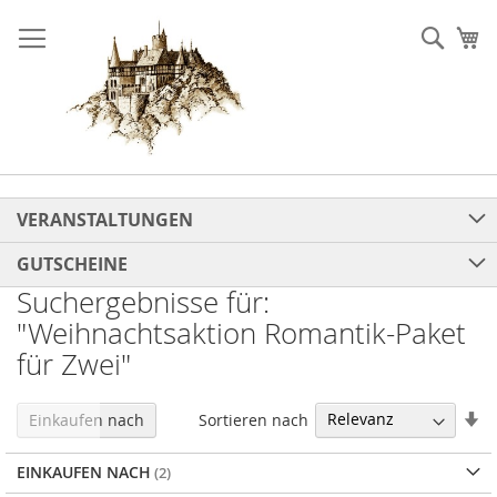
Direkt
zum
Such
Me
Inhalt
VERANSTALTUNGEN
GUTSCHEINE
Suchergebnisse für:
"Weihnachtsaktion Romantik-Paket
für Zwei"
In
Sortieren nach
Einkaufen nach
au
Re
EINKAUFEN NACH