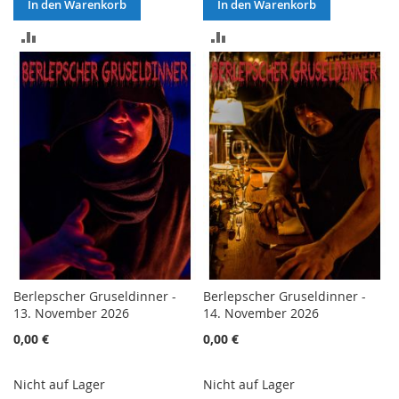
In den Warenkorb
In den Warenkorb
ZUR
ZUR
VERGLEICHSLISTE
VERGLEICHSLISTE
HINZUFÜGEN
HINZUFÜGEN
Berlepscher Gruseldinner -
Berlepscher Gruseldinner -
13. November 2026
14. November 2026
0,00 €
0,00 €
Nicht auf Lager
Nicht auf Lager