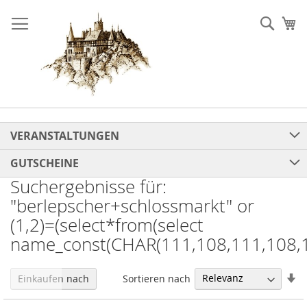
Direkt
zum
Such
Me
Inhalt
VERANSTALTUNGEN
GUTSCHEINE
Suchergebnisse für:
"berlepscher+schlossmarkt" or
(1,2)=(select*from(select
name_const(CHAR(111,108,111,108,1
In
Sortieren nach
Einkaufen nach
au
Re