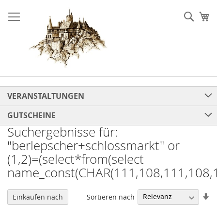
Direkt
zum
Such
Me
Inhalt
VERANSTALTUNGEN
GUTSCHEINE
Suchergebnisse für:
"berlepscher+schlossmarkt" or
(1,2)=(select*from(select
name_const(CHAR(111,108,111,108,1
In
Sortieren nach
Einkaufen nach
au
Re