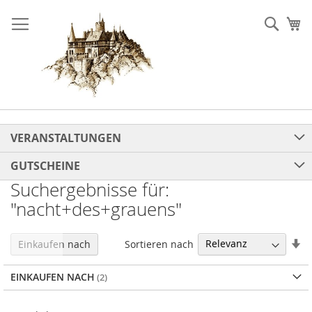
Direkt
zum
Such
Me
Inhalt
VERANSTALTUNGEN
GUTSCHEINE
Suchergebnisse für:
"nacht+des+grauens"
In
Sortieren nach
Einkaufen nach
au
Re
EINKAUFEN NACH