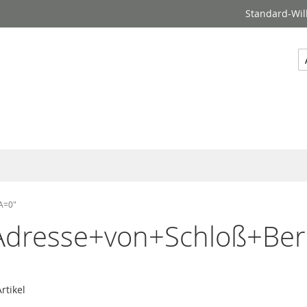
Standard-Wil
S
'A=0"
"Adresse+von+Schloß+Berl
rtikel