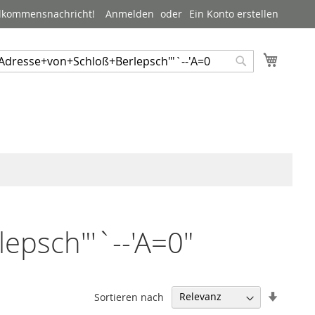
lkommensnachricht!
Anmelden
Ein Konto erstellen
Mein W
uche
Suche
epsch"'`--'A=0"
In
Sortieren nach
aufstei