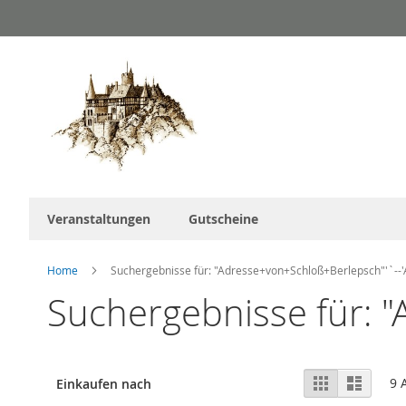
Direkt
zum
Inhalt
Veranstaltungen
Gutscheine
Home
Suchergebnisse für: "Adresse+von+Schloß+Berlepsch"'`--
Suchergebnisse für: 
Ansicht
Raster
Liste
9
A
Einkaufen nach
als