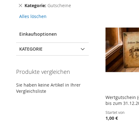
Dies
Kategorie
Gutscheine
entfernen
Alles löschen
Einkaufsoptionen
KATEGORIE
Produkte vergleichen
Sie haben keine Artikel in Ihrer
Vergleichsliste
Wertgutschein (
bis zum 31.12.2
Startet von
1,00 €
In den Warenkorb
In den Warenkorb
In den Warenkorb
ZUR
ZUR
In den Warenkorb
ZUR