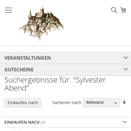
Direkt
zum
Such
Me
Inhalt
VERANSTALTUNGEN
GUTSCHEINE
Suchergebnisse für: "Sylvester
Abend"
In
Sortieren nach
Einkaufen nach
au
Re
EINKAUFEN NACH