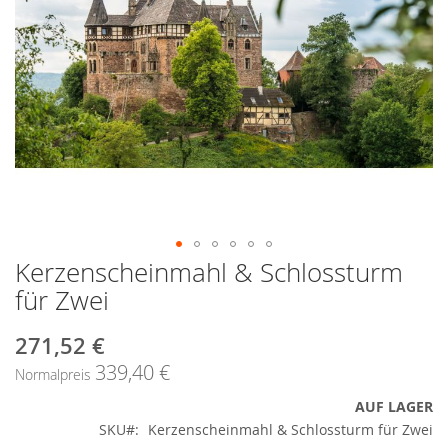
Kerzenscheinmahl & Schlossturm
Zum
Anfang
für Zwei
der
Bildergalerie
271,52 €
springen
339,40 €
Normalpreis
AUF LAGER
SKU
Kerzenscheinmahl & Schlossturm für Zwei