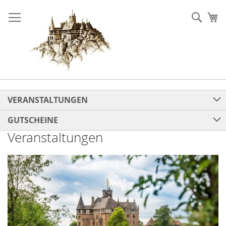
Direkt
zum
Such
Me
Inhalt
VERANSTALTUNGEN
GUTSCHEINE
Veranstaltungen