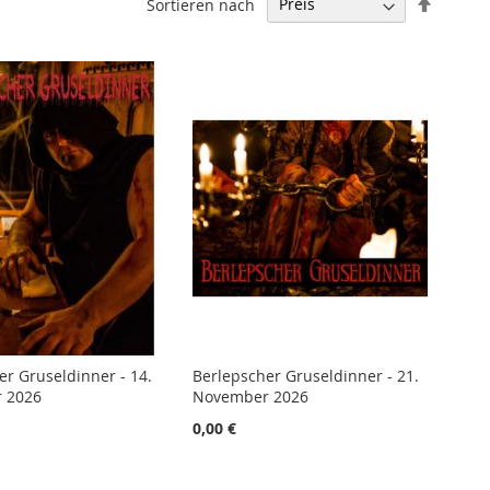
In
Sortieren nach
absteig
Reihenf
er Gruseldinner - 14.
Berlepscher Gruseldinner - 21.
 2026
November 2026
0,00 €