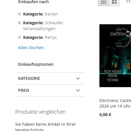
Raster
Liste
11
Einkaufen nach
als
Dies
Kategorie
Karten
entfernen
Dies
Kategorie
Schauder
entfernen
Veranstaltungen
Dies
Kategorie
Partys
entfernen
Alles löschen
Einkaufsoptionen
KATEGORIE
PREIS
Electronic Cast
2026 um 19 Uhr
Produkte vergleichen
0,00 €
Sie haben keine Artikel in Ihrer
Nicht
Nicht
Nicht
Nicht
Vergleichsliste
auf
auf
auf
auf