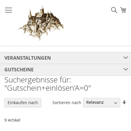
Direkt
zum
Such
Me
Inhalt
VERANSTALTUNGEN
GUTSCHEINE
Suchergebnisse für:
"Gutschein+einlösen'A=0"
In
Sortieren nach
Einkaufen nach
au
Re
9
Artikel