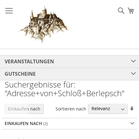
Direkt
zum
Such
Me
Inhalt
VERANSTALTUNGEN
GUTSCHEINE
Suchergebnisse für:
"Adresse+von+Schloß+Berlepsch"
In
Sortieren nach
Einkaufen nach
au
Re
EINKAUFEN NACH