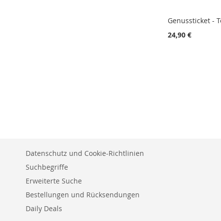
Genussticket - 
24,90 €
In den Warenkorb
In den Warenkorb
In den Warenkorb
ZUR
ZUR
ZUR
VERGLEICHSLISTE
VERGLEICHSLISTE
VERGLEICHSLISTE
HINZUFÜGEN
HINZUFÜGEN
HINZUFÜGEN
Datenschutz und Cookie-Richtlinien
Suchbegriffe
Erweiterte Suche
Bestellungen und Rücksendungen
Daily Deals