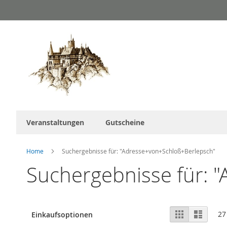
Direkt
zum
Inhalt
Veranstaltungen
Gutscheine
Home
Suchergebnisse für: "Adresse+von+Schloß+Berlepsch"
Suchergebnisse für: 
Ansicht
Raster
Liste
27
Einkaufsoptionen
als