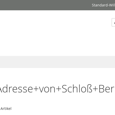
Standard-Wil
S
"Adresse+von+Schloß+Ber
Artikel