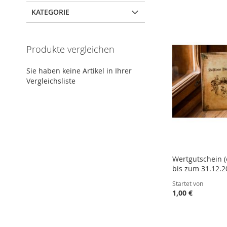
KATEGORIE
Produkte vergleichen
Sie haben keine Artikel in Ihrer
Vergleichsliste
Wertgutschein (
bis zum 31.12.2
Startet von
1,00 €
In den Warenkorb
In den Warenkorb
In den Warenkorb
In den Warenkorb
ZUR
ZUR
ZUR