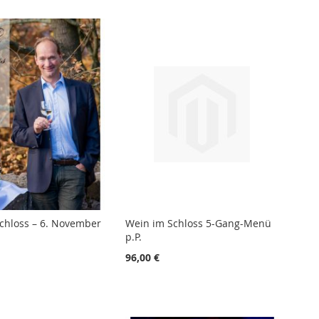
Reihenf
chloss – 6. November
Wein im Schloss 5-Gang-Menü
p.P.
96,00 €