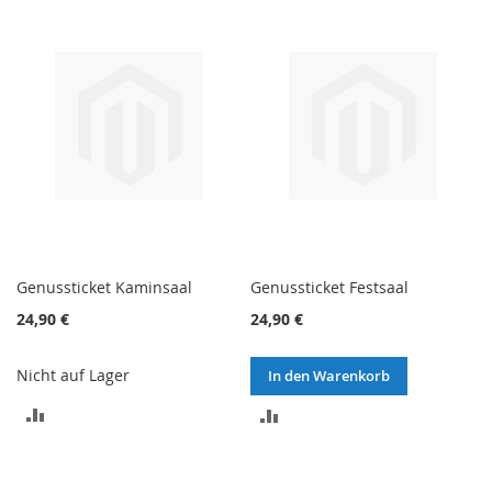
VERGLEICHSLISTE
VERGLEICHSLISTE
HINZUFÜGEN
HINZUFÜGEN
Genussticket Kaminsaal
Genussticket Festsaal
24,90 €
24,90 €
Nicht auf Lager
In den Warenkorb
ZUR
ZUR
VERGLEICHSLISTE
VERGLEICHSLISTE
HINZUFÜGEN
HINZUFÜGEN