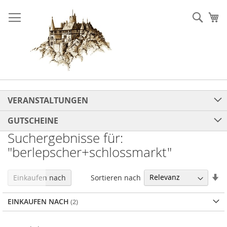
Direkt
zum
Such
Me
Inhalt
VERANSTALTUNGEN
GUTSCHEINE
Suchergebnisse für:
"berlepscher+schlossmarkt"
In
Sortieren nach
Einkaufen nach
au
Re
EINKAUFEN NACH