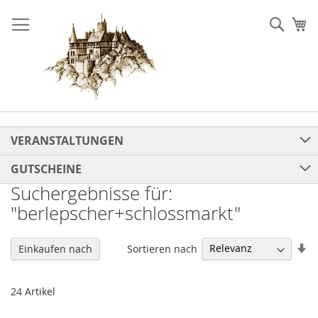
Direkt
zum
Such
Me
Inhalt
VERANSTALTUNGEN
GUTSCHEINE
Suchergebnisse für:
"berlepscher+schlossmarkt"
In
Sortieren nach
Einkaufen nach
au
Re
24
Artikel