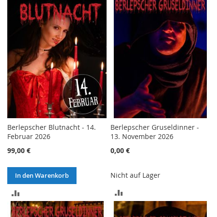
VERGLEICHSLISTE
HINZUFÜGEN
HINZUFÜGEN
Berlepscher Blutnacht - 14.
Berlepscher Gruseldinner -
Februar 2026
13. November 2026
99,00 €
0,00 €
Nicht auf Lager
In den Warenkorb
ZUR
ZUR
VERGLEICHSLISTE
VERGLEICHSLISTE