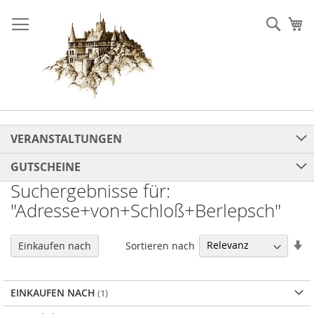
Direkt
zum
Such
Me
Inhalt
VERANSTALTUNGEN
GUTSCHEINE
Suchergebnisse für:
"Adresse+von+Schloß+Berlepsch"
In
Sortieren nach
Einkaufen nach
au
Re
EINKAUFEN NACH