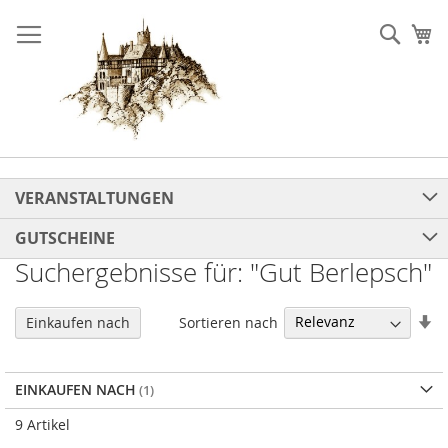
Direkt
zum
Such
Me
Inhalt
VERANSTALTUNGEN
GUTSCHEINE
Suchergebnisse für: "Gut Berlepsch"
In
Sortieren nach
Einkaufen nach
au
Re
EINKAUFEN NACH
9
Artikel