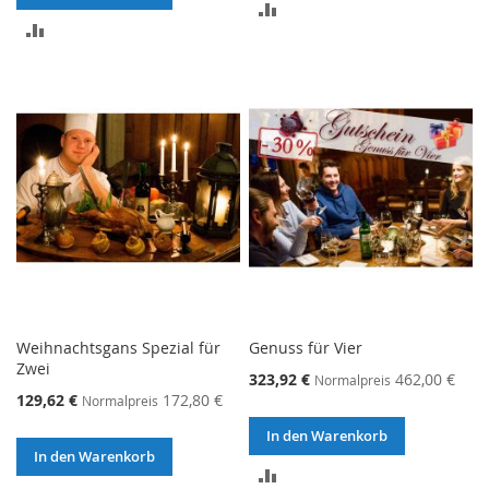
ZUR
ZUR
VERGLEICHSLISTE
VERGLEICHSLISTE
HINZUFÜGEN
HINZUFÜGEN
Weihnachtsgans Spezial für
Genuss für Vier
Zwei
323,92 €
462,00 €
Normalpreis
129,62 €
172,80 €
Normalpreis
In den Warenkorb
In den Warenkorb
ZUR