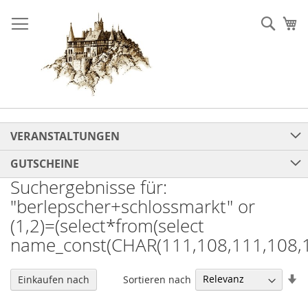
Direkt
zum
Such
Me
Inhalt
VERANSTALTUNGEN
GUTSCHEINE
Suchergebnisse für:
"berlepscher+schlossmarkt" or
(1,2)=(select*from(select
name_const(CHAR(111,108,111,108,1
In
Sortieren nach
Einkaufen nach
au
Re