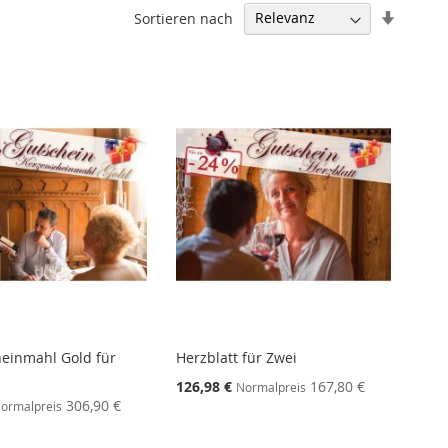
In
Sortieren nach
aufstei
Reihenf
einmahl Gold für
Herzblatt für Zwei
126,98 €
167,80 €
Normalpreis
306,90 €
ormalpreis