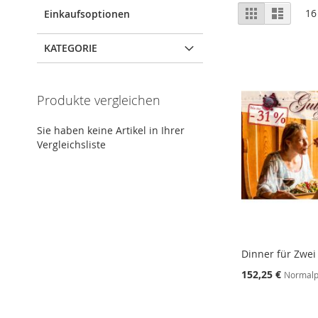
Ansicht
Raster
Liste
16
Einkaufsoptionen
als
KATEGORIE
Produkte vergleichen
Sie haben keine Artikel in Ihrer
Vergleichsliste
Dinner für Zwei
152,25 €
Normalp
In den Warenkorb
In den Warenkorb
In den Warenkorb
In den Warenkorb