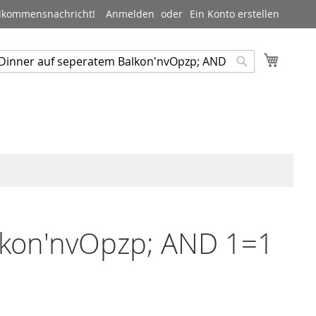
lkommensnachricht!
Anmelden
Ein Konto erstellen
Mein W
uche
Suche
alkon'nvOpzp; AND 1=1