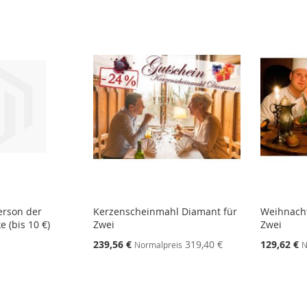
erson der
Kerzenscheinmahl Diamant für
Weihnacht
 (bis 10 €)
Zwei
Zwei
239,56 €
319,40 €
129,62 €
Normalpreis
N