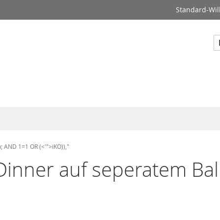
Standard-Wil
S
; AND 1=1 OR (<'">iKO)),"
"Dinner auf seperatem B