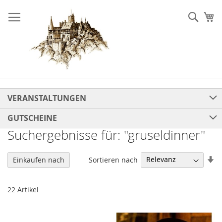
Direkt
zum
Such
Me
Inhalt
VERANSTALTUNGEN
GUTSCHEINE
Suchergebnisse für: "gruseldinner"
In
Sortieren nach
Einkaufen nach
au
Re
22
Artikel